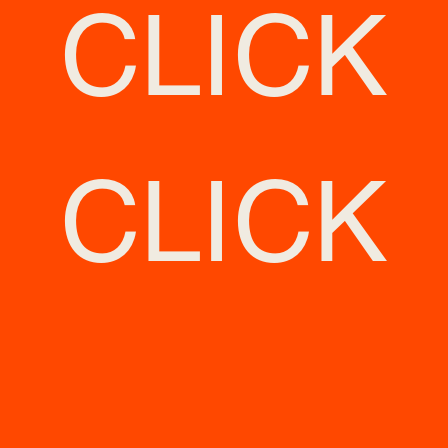
CLICK
Projets
CLICK
Contact